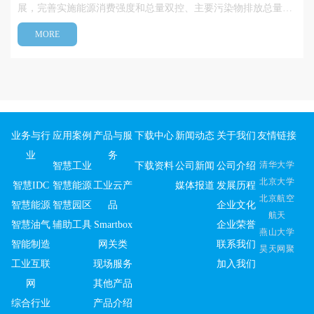
展，完善实施能源消费强度和总量双控、主要污染物排放总量控
制制度。实现节能、降碳、减污协同增效、生态环境质量持续改
MORE
善，确保完成“十四五”节能减排目标，为实现双碳(碳达峰、碳中
和)目标奠定坚实···
业务与行
应用案例
产品与服
下载中心
新闻动态
关于我们
友情链接
业
务
清华大学
智慧工业
下载资料
公司新闻
公司介绍
北京大学
智慧IDC
智慧能源
工业云产
媒体报道
发展历程
北京航空
智慧能源
智慧园区
品
企业文化
航天
智慧油气
辅助工具
Smartbox
企业荣誉
燕山大学
智能制造
网关类
联系我们
昊天网聚
工业互联
现场服务
加入我们
网
其他产品
综合行业
产品介绍