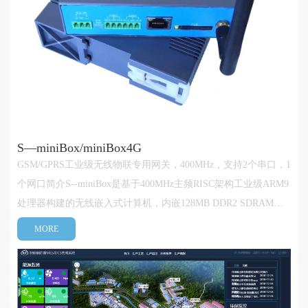
S—miniBox/miniBox4G
GSM/GPRS工业级无线物联专用网关，400MHz，支持2个串口，1
个网口简介S--miniBox是基于400MHz主频RISC架构工业级ARM9
处理器构建的无线嵌入式计算机，内嵌128MB DDR2 SDRAM及
256MB Flash，支持四频GSM/GPRS 850/900/1800/1900MHz远程
MORE
无线通讯，支持1个10/100M自适应工业以太网、1/2/4路RS485串
行通讯接口、内嵌大容量SD存储卡···