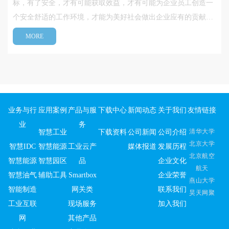
标，有了安全，才有可能获取效益，才有可能为企业员工创造一
个安全舒适的工作环境，才能为美好社会做出企业应有的贡献。
企业员工的操作熟练程度，直接影响生产过程安全，影响产品质
MORE
量。因此，培训工作是企业重要岗位管理工作之一。传统培训方
法多是教科书式的培训，···
业务与行
应用案例
产品与服
下载中心
新闻动态
关于我们
友情链接
业
务
清华大学
智慧工业
下载资料
公司新闻
公司介绍
北京大学
智慧IDC
智慧能源
工业云产
媒体报道
发展历程
北京航空
智慧能源
智慧园区
品
企业文化
航天
智慧油气
辅助工具
Smartbox
企业荣誉
燕山大学
智能制造
网关类
联系我们
昊天网聚
工业互联
现场服务
加入我们
网
其他产品