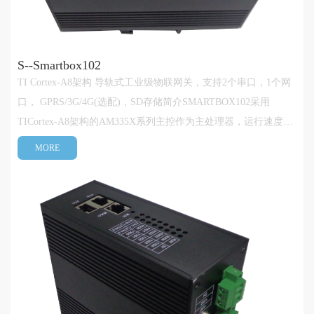
S--Smartbox102
TI Cortex-A8架构 导轨式工业级物联网关，支持2个串口，1个网
口， GPRS/3G/4G(选配)，SD存储简介SMARTBOX102采用
TICortex-A8架构的AM335X系列主控作为主处理器，运行速度最
大可达1GHz，支持1个10/100M自适应工业以太网、2个
MORE
RS232/485串行通讯接口、1路GPRS/3G/4G接口(选装)、大容量
SD存储、RTC、及硬件加密电路等，可为用户···