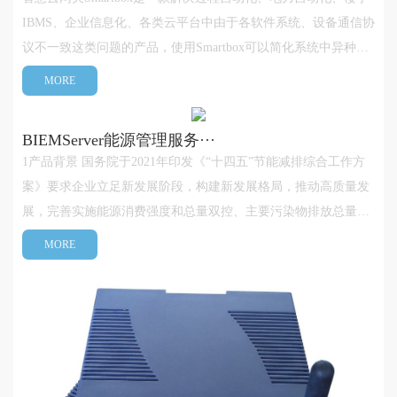
IBMS、企业信息化、各类云平台中由于各软件系统、设备通信协
议不一致这类问题的产品，使用Smartbox可以简化系统中异种协
议的转换和系统联网过程，使得异种协议容易接入并可转换为标
MORE
准协议（专有云协议）并与云平台系统联网。Smartbox系列嵌入
式工业通讯网关采用高···
​BIEMServer能源管理服务···
1产品背景 国务院于2021年印发《“十四五”节能减排综合工作方
案》要求企业立足新发展阶段，构建新发展格局，推动高质量发
展，完善实施能源消费强度和总量双控、主要污染物排放总量控
制制度。实现节能、降碳、减污协同增效、生态环境质量持续改
MORE
善，确保完成“十四五”节能减排目标，为实现双碳目标奠定坚实
基础。BIEMsever···