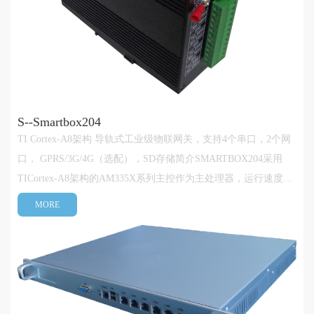
S--Smartbox204
TI Cortex-A8架构 导轨式工业级物联网关，支持4个串口，2个网
口， GPRS/3G/4G（选配），SD存储简介SMARTBOX204采用
TICortex-A8架构的AM335X系列主控作为主处理器，运行速度最
大可达1GHz，支持2个10/100M自适应工业以太网、4个
MORE
RS232/485串行通讯接口、1路GPRS/3G/4G接口(选装)、大容量
SD存储、RTC、及硬件加密电路等，可为用···