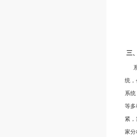
三
统，
系统
等多
紧，
家分