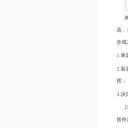
高，
步或
1.
2.
挥；
3.
挥作